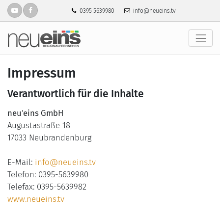
0395 5639980
info@neueins.tv
Impressum
Verantwortlich für die Inhalte
neu
'
eins GmbH
Augustastraße 18
17033 Neubrandenburg
E-Mail:
info@neueins.tv
Telefon: 0395-5639980
Telefax: 0395-5639982
www.neueins.tv